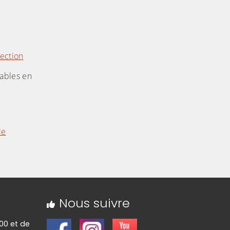
ection
sables en
de
Nous suivre
00 et de