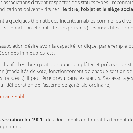
nes associations doivent respecter des statuts types : reconna
indications doivent y figurer :
le titre, l’objet et le siège socia
nt à quelques thématiques incontournables comme les diver
, répartition et contrôle des pouvoirs), les modalités de ré
’association désire avoir la capacité juridique, par exemple p
séder des immeubles, etc.
ltatif. Il est bien pratique pour compléter et préciser les st
on (modalités de vote, fonctionnement de chaque section de l
ais, etc.). Il peut être prévu dans les statuts. Ses avantages 
sur délibération de l’assemblée générale ordinaire).
ervice Public
ssociation loi 1901"
des documents en format traitement de
mprimer, etc. :