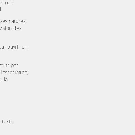
issance
l
.
ses natures
vision des
our ouvrir un
atuts par
’association,
: la
 texte