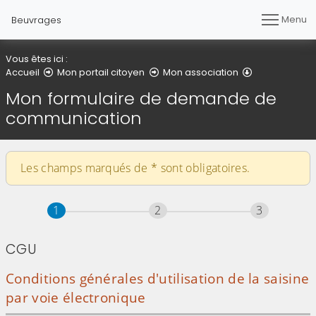
Menu
Beuvrages
Vous êtes ici :
Accueil
Mon portail citoyen
Mon association
Mon formulaire de demande de
communication
Les champs marqués de
*
sont obligatoires.
Étape
sur 3
Étape
sur 3
Étape
sur 3
1
2
3
CGU
Conditions générales d'utilisation de la saisine
par voie électronique