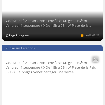
🌙✨ Marché Artisanal Nocturne à Beuvrages ! ✨🌙 📅
Vendredi 4 septembre 🕔 De 18h à 23h 📍 Place de la…
Page Instagram
Le
06
/
08
/
26
Publié sur Facebook
🌙✨ Marché Artisanal Nocturne à Beuvrages ! ✨🌙 📅
Vendredi 4 septembre 🕔 De 18h à 23h 📍 Place de la Paix –
59192 Beuvrages Venez partager une soirée…