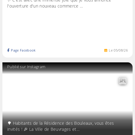
l'ouverture d'un nouveau commerce …
Page Facebook
Le
05
/
08
/
26
Publié sur Instagram
🌳 Habitants de la Résidence des Bouleaux, vous êtes
invités ! 🎉 La Ville de Beuvrages et…