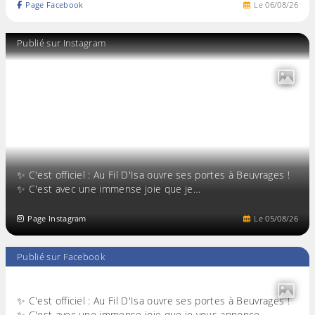
Page Facebook
Le
06
/
08
/
26
Publié sur Instagram
✨ C'est officiel : Au Fil D'Isa ouvre ses portes à Beuvrages !
✨ C'est avec une immense joie que je…
Page Instagram
Le
05
/
08
/
26
Publié sur Facebook
✨ C'est officiel : Au Fil D'Isa ouvre ses portes à Beuvrages !
✨ C'est avec une immense joie que je vous annonce