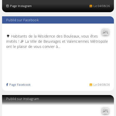
Page Instagram
Le
04
/
08
/
26
Publié sur Facebook
🌳 Habitants de la Résidence des Bouleaux, vous êtes
invités ! 🎉 La Ville de Beuvrages et Valenciennes Métropole
ont le plaisir de vous convier à…
Page Facebook
Le
04
/
08
/
26
Publié sur Instagram