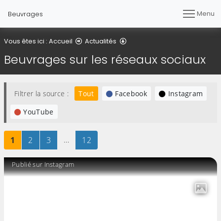
Menu
Beuvrages
Beuvrages sur les réseaux s
Vous êtes ici :
Accueil
Actualités
Beuvrages sur les réseaux sociaux
Filtrer la source :
Tout
Facebook
Instagram
YouTube
Page
sur 12
Page
sur 12
Page
sur 12
…
Page
sur 12
1
2
3
12
Publié sur Instagram