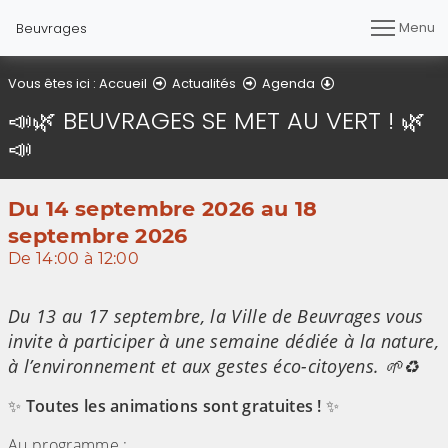
Menu
Beuvrages
Détail de l'article
Vous êtes ici :
Accueil
Actualités
Agenda
📣🌿 BEUVRAGES SE MET AU VERT ! 🌿
📣
Du 14 septembre 2026 au 18
septembre 2026
De 14:00 à 12:00
(Cliquez sur l'image pour l'agrandir)
Du 13 au 17 septembre, la Ville de Beuvrages vous
invite à participer à une semaine dédiée à la nature,
à l’environnement et aux gestes éco-citoyens. 🌱♻️
✨
Toutes les animations sont gratuites !
✨
Au programme :