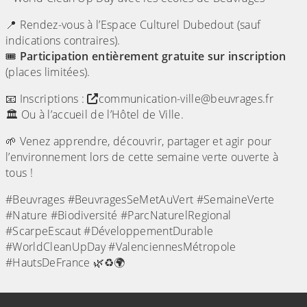
📍 Rendez-vous à l’Espace Culturel Dubedout (sauf
indications contraires).
🎟️
Participation entièrement gratuite sur inscription
(places limitées).
📧 Inscriptions :
communication-ville@beuvrages.fr
🏛️ Ou à l’accueil de l’Hôtel de Ville.
🌱 Venez apprendre, découvrir, partager et agir pour
l’environnement lors de cette semaine verte ouverte à
tous !
#Beuvrages #BeuvragesSeMetAuVert #SemaineVerte
#Nature #Biodiversité #ParcNaturelRegional
#ScarpeEscaut #DéveloppementDurable
#WorldCleanUpDay #ValenciennesMétropole
#HautsDeFrance 🌿♻️🌍