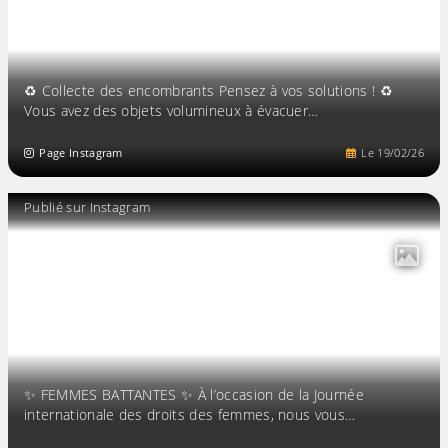
♻️ Collecte des encombrants Pensez à vos solutions ! ♻️
Vous avez des objets volumineux à évacuer…
Page Instagram
Le
19
/
02
/
26
Publié sur Instagram
✨ FEMMES BATTANTES ✨ À l’occasion de la Journée
internationale des droits des femmes, nous vous…