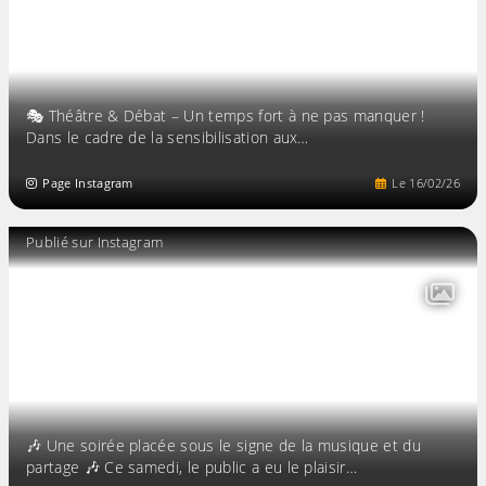
🎭 Théâtre & Débat – Un temps fort à ne pas manquer !
Dans le cadre de la sensibilisation aux…
Page Instagram
Le
16
/
02
/
26
Publié sur Instagram
🎶 Une soirée placée sous le signe de la musique et du
partage 🎶 Ce samedi, le public a eu le plaisir…