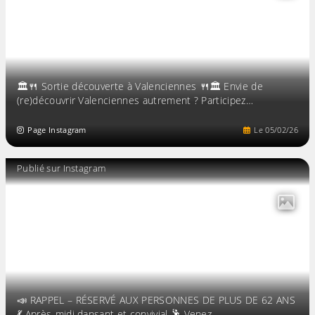
🏛️🍴 Sortie découverte à Valenciennes 🍴🏛️ Envie de
(re)découvrir Valenciennes autrement ? Participez…
Page Instagram
Le
05
/
02
/
26
Publié sur Instagram
📣 RAPPEL – RÉSERVÉ AUX PERSONNES DE PLUS DE 62 ANS
💃 Après-midi dansant et convivial 🕺 Venez…