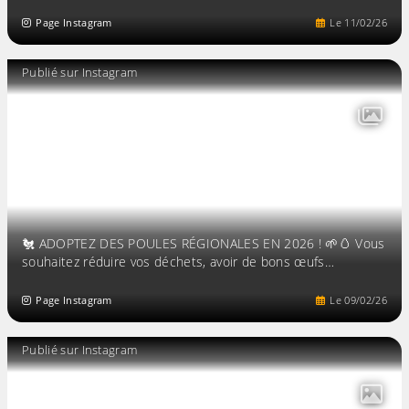
Page Instagram
Le
11
/
02
/
26
Publié sur Instagram
🐔 ADOPTEZ DES POULES RÉGIONALES EN 2026 ! 🌱🥚 Vous
souhaitez réduire vos déchets, avoir de bons œufs…
Page Instagram
Le
09
/
02
/
26
Publié sur Instagram