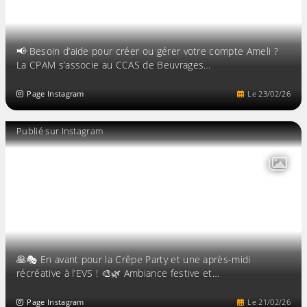
📢 Besoin d’aide pour créer ou gérer votre compte Ameli ?
La CPAM s’associe au CCAS de Beuvrages…
Page Instagram
Le
23
/
02
/
26
Publié sur Instagram
🥞🎭 En avant pour la Crêpe Party et une après-midi
récréative à l’EVS ! 🎨🌿 Ambiance festive et…
Page Instagram
Le
21
/
02
/
26