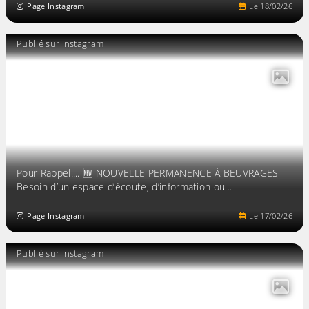
Page Instagram
Le
18
/
02
/
26
Publié sur Instagram
Pour Rappel.... 🆕 NOUVELLE PERMANENCE À BEUVRAGES
Besoin d’un espace d’écoute, d’information ou…
Page Instagram
Le
17
/
02
/
26
Publié sur Instagram