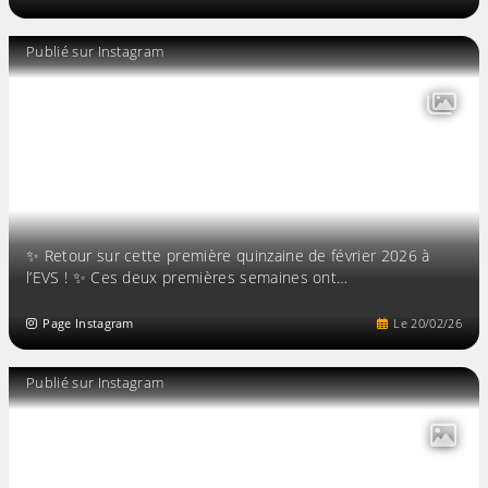
Publié sur Instagram
✨ Retour sur cette première quinzaine de février 2026 à
l’EVS ! ✨ Ces deux premières semaines ont…
Page Instagram
Le
20
/
02
/
26
Publié sur Instagram