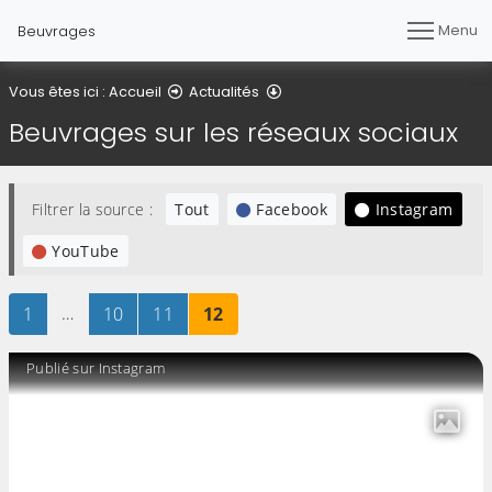
Menu
Beuvrages
Beuvrages sur les réseaux s
Vous êtes ici :
Accueil
Actualités
Beuvrages sur les réseaux sociaux
Filtrer la source :
Tout
Facebook
Instagram
YouTube
Page
sur 12
…
Page
sur 12
Page
sur 12
Page
sur 12
1
10
11
12
Publié sur Instagram