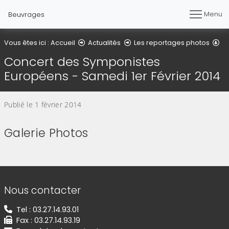
Menu
Beuvrages
Dé
Vous êtes ici :
Accueil
Actualités
Les reportages photos
Concert des Symponistes
Européens - Samedi 1er Février 2014
Publié le 1 février 2014
Galerie Photos
(Cliquez sur l'image pour l'agrandir)
(Cliquez sur l'image pour l'agr
(Cliquez sur l'image pour l'agrandir)
(Cliquez sur l'image pour l'agr
Informations de contact
Nous contacter
Tel : 03.27.14.93.01
Fax : 03.27.14.93.19