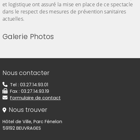
et logistique ont assuré la mise en place de ce spectacle
dans le respect des mesures de prévention sanitaires
actuelles.
Galerie Photos
(Cliquez sur l'image pour l'agrandir)
(Cliquez sur l'image pour l'agr
(Cliquez sur l'image pour l'agrandir)
(Cliquez sur l'image pour l'agr
(Cliquez sur l'image pour l'agrandir)
Informations de contact
Nous contacter
Tel : 03.27.14.93.01
Fax : 03.27.14.93.19
Formulaire de contact
Nous trouver
Hôtel de Ville, Parc Fénelon
59192 BEUVRAGES