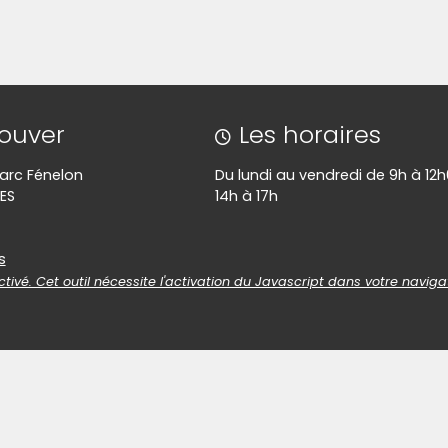
image pour l'agrandir)
(Cliquez sur l'image pour l'agra
image pour l'agrandir)
(Cliquez sur l'image pour l'agra
rouver
Les horaires
 Parc Fénelon
Du lundi au vendredi de 9h à 12h
ES
14h à 17h
es
s
tivé. Cet outil nécessite l'activation du Javascript dans votre naviga