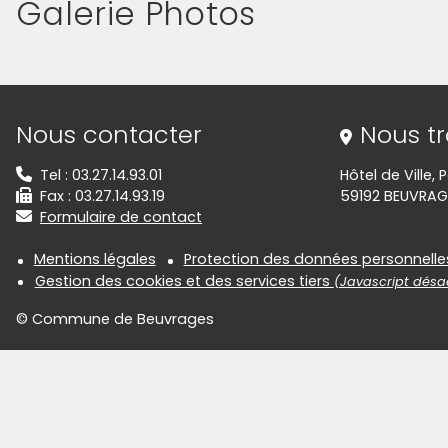
Galerie Photos
(Cliquez sur l'image pour l'agrandir)
(Cliquez sur l'
(Cliquez sur l'image pour l'agrandir)
(Cliquez sur l'
Informations de contact
Nous contacter
Nous t
Tel : 03.27.14.93.01
Hôtel de Ville,
Fax : 03.27.14.93.19
59192 BEUVRAG
Formulaire de contact
Informations réglementair
Mentions légales
Protection des données personnelle
Gestion des cookies et des services tiers
(Javascript désac
© Commune de Beuvrages