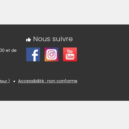
ndir)
(Cliquez sur l'image pour l'agrandir)
ndir)
Nous suivre
00 et de
Accessibilité : non conforme
teur.)